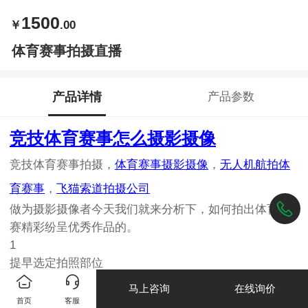
1500
￥
.00
体育赛事拍摄直播
产品详情
产品参数
竞技体育赛事怎么摄影摄像
竞技体育赛事拍摄，
体育赛事摄影摄像
，
无人机航拍体
育赛事
，
飞猫索道拍摄公司
做为摄影摄像者今天我们就来分析下，如何拍出体育比
赛精彩纷呈优秀作品的。
1
提早选定拍照部位
在拍体育运动比赛时，运动员发生部位通常是可提前预
马上咨询
在线询价
知的。根据错觉其部位，就可以确定哪一个停机位能够
首页
客服